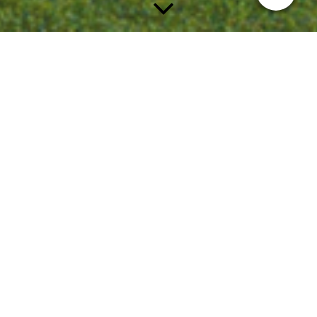
Rechte der Schöffen
Welchen Einfluss hat ein Schöffe auf die Vernehmung eines
Zeugens?
Der Vorsitzende leitet die Verhandlung und bestimmt mit seiner
Befugnis, Fragen zurückweisen zu können, wesentlich den Stil
der Verhandlungen. An folgenden Stellen haben die Schöffen
die Möglichkeit, Einfluss zu nehmen:
Gegen eine Entscheidung des Vorsitzende kann von den
Verfahrensbeteiligten der Antrag auf gerichtliche Entscheidung
gestellt werden (§ 238 Abs. 2 StPO). Die